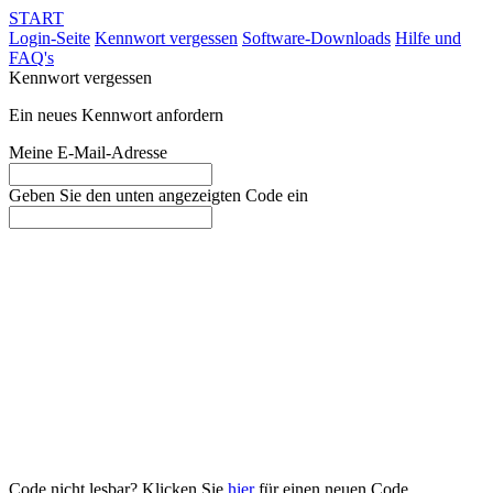
START
Login-Seite
Kennwort vergessen
Software-Downloads
Hilfe und
FAQ's
Kennwort vergessen
Ein neues Kennwort anfordern
Meine E-Mail-Adresse
Geben Sie den unten angezeigten Code ein
Code nicht lesbar? Klicken Sie
hier
für einen neuen Code.